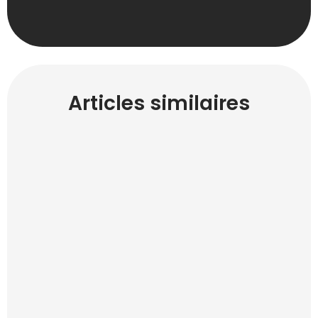
Articles similaires
CHARTE GRAPHIQUE
RÉALISATIONS
SITE WEB
Comment nous avons boosté la visibilité
d'IGP Radiologie ?
21 avril 2024