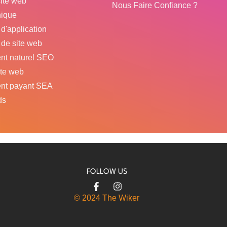
site web
Nous Faire Confiance ?
hique
d'application
de site web
nt naturel SEO
ite web
nt payant SEA
ds
FOLLOW US
© 2024 The Wiker