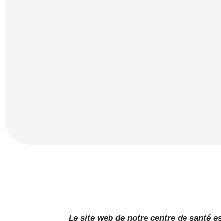
Horn Santé : Un défi
avons boosté l
relevé en 7 jours
visibilité d'IGP
Radiologie ?
9 avril 2024
21 avril 2024
Le site web de notre centre de santé es