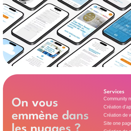
Services
Community 
On vous
Création d'ap
emmène dans
Création de 
Site one pag
les nuages ?