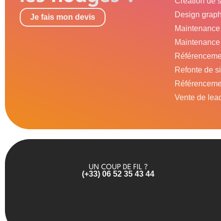
Création de 
Design grap
Je fais mon devis
Maintenance 
Maintenance 
Référenceme
Refonte de s
Référenceme
Vente de lea
UN COUP DE FIL ?
(+33) 06 52 35 43 44