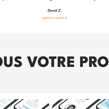
David Z.
caphorn-santé.fr
US VOTRE PRO