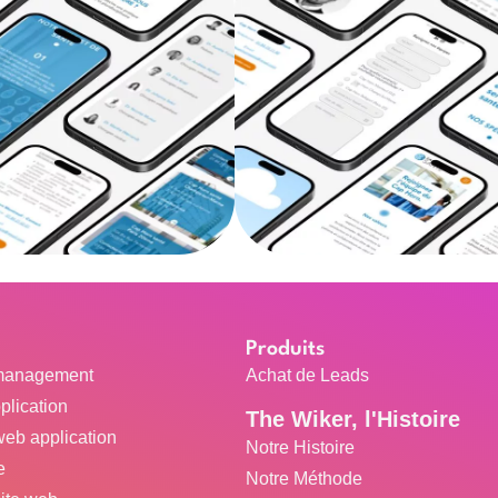
Produits
management
Achat de Leads
plication
The Wiker, l'Histoire
web application
Notre Histoire
e
Notre Méthode