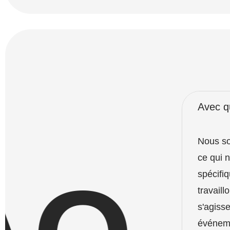
Avec qu
Nous so
ce qui 
spécifi
travaill
s'agisse
événeme